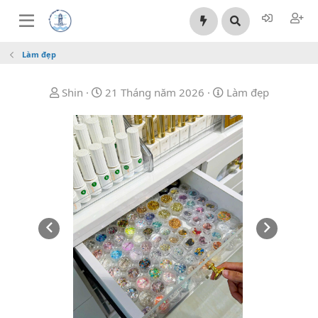
Làm đẹp
B
N
C
Shin
21 Tháng năm 2026
Làm đẹp
ắ
g
a
t
à
t
đ
y
e
ầ
b
g
u
ắ
o
t
r
đ
y
ầ
u