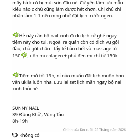
mấy bà k có bị mùi sơn đâu nè. Cứ yên tâm lựa mẫu
kiểu nào c chủ cũng làm được hết chơn. Chị chủ chỉ
nhận làm 1-1 nên mng nhớ đặt lịch trước ngen.
Hè này cần bộ nail xinh đi du lịch cứ ghé ngay
tiệm này cho tui. Ngoài ra quán còn có dịch vụ gội
đầu, chà gót chân - tẩy tế bào chết và massage từ
150
, uốn mi colagen + phủ đen mi chỉ từ 150k
Tiệm mở tới 19h, ní nào muốn đặt lịch muộn hơn
vẫn ukila luôn nha. Lưu lại set lịch mần ngay bộ nail
xinh thôi nè.
SUNNY NAIL
39 Đồng Khởi, Vũng Tàu
8h-19h
Chỉnh sửa lần cuối:
22 Tháng năm 2026
T
Không có