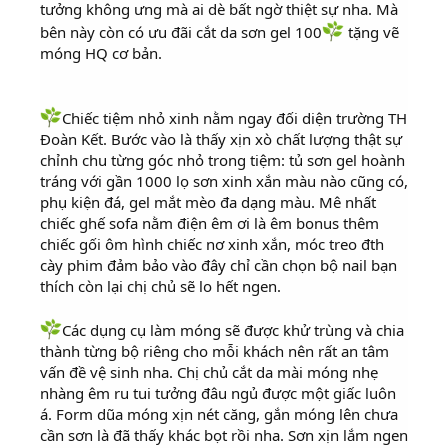
tưởng không ưng mà ai dè bất ngờ thiệt sự nha. Mà
bên này còn có ưu đãi cắt da sơn gel 100
tặng vẽ
móng HQ cơ bản.
Chiếc tiệm nhỏ xinh nằm ngay đối diện trường TH
Đoàn Kết. Bước vào là thấy xịn xò chất lượng thật sự
chỉnh chu từng góc nhỏ trong tiệm: tủ sơn gel hoành
tráng với gần 1000 lọ sơn xinh xắn màu nào cũng có,
phụ kiện đá, gel mắt mèo đa dạng màu. Mê nhất
chiếc ghế sofa nằm điện êm ơi là êm bonus thêm
chiếc gối ôm hình chiếc nơ xinh xắn, móc treo đth
cày phim đảm bảo vào đây chỉ cần chọn bộ nail bạn
thích còn lại chị chủ sẽ lo hết ngen.
Các dụng cụ làm móng sẽ được khử trùng và chia
thành từng bộ riêng cho mỗi khách nên rất an tâm
vấn đề vệ sinh nha. Chị chủ cắt da mài móng nhẹ
nhàng êm ru tui tưởng đâu ngủ được một giấc luôn
á. Form dũa móng xịn nét căng, gắn móng lên chưa
cần sơn là đã thấy khác bọt rồi nha. Sơn xịn lắm ngen