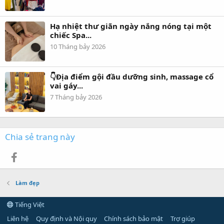
Hạ nhiệt thư giãn ngày nắng nóng tại một
chiếc Spa...
10 Tháng bảy 2026
👇Địa điểm gội đầu dưỡng sinh, massage cổ
vai gáy...
7 Tháng bảy 2026
Chia sẻ trang này
Facebook
Làm đẹp
Tiếng Việt
Liên hệ
Quy định và Nội quy
Chính sách bảo mật
Trợ giúp