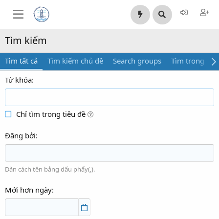
Tìm kiếm
Tìm tất cả
Tìm kiếm chủ đề
Search groups
Tìm trong bài 
Từ khóa
Chỉ tìm trong tiêu đề
Đăng bởi
Dãn cách tên bằng dấu phẩy(,).
Mới hơn ngày