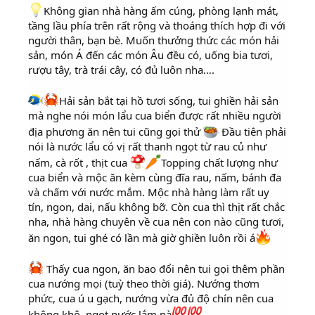
Không gian nhà hàng ấm cúng, phòng lạnh mát,
tầng lầu phía trên rất rộng và thoáng thích hợp đi với
người thân, bạn bè. Muốn thưởng thức các món hải
sản, món Á đến các món Âu đều có, uống bia tươi,
rượu tây, trà trái cây, có đủ luôn nha….
Hải sản bắt tại hồ tươi sống, tui ghiền hải sản
mà nghe nói món lẩu cua biển được rất nhiều người
địa phương ăn nên tui cũng gọi thử
Đầu tiên phải
nói là nước lẩu có vị rất thanh ngọt từ rau củ như
nấm, cà rốt , thịt cua
Topping chất lượng như
cua biển và mộc ăn kèm cùng đĩa rau, nấm, bánh đa
và chấm với nước mắm. Mộc nhà hàng làm rất uy
tín, ngon, dai, nấu không bỡ. Còn cua thì thịt rất chắc
nha, nhà hàng chuyên về cua nên con nào cũng tươi,
ăn ngon, tui ghé có lần mà giờ ghiền luôn rồi á
Thấy cua ngon, ăn bao đổi nên tui gọi thêm phần
cua nướng mọi (tuỳ theo thời giá). Nướng thơm
phức, cua ú u gạch, nướng vừa đủ độ chín nên cua
không khô, ngọt nước lắm nà