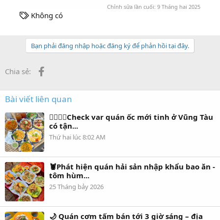
Chỉnh sửa lần cuối:
9 Tháng hai 2025
T
Không có
h
ẻ
Bạn phải đăng nhập hoặc đăng ký để phản hồi tại đây.
Facebook
Chia sẻ:
Bài viết liên quan
👇🏻👇🏻Check var quán ốc mới tinh ở Vũng Tàu
có tận...
Thứ hai lúc 8:02 AM
🦞Phát hiện quán hải sản nhập khẩu bao ăn -
tôm hùm...
25 Tháng bảy 2026
🌙 Quán cơm tấm bán tới 3 giờ sáng – địa