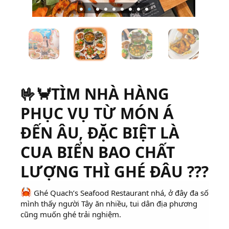
🤟🦀TÌM NHÀ HÀNG
PHỤC VỤ TỪ MÓN Á
ĐẾN ÂU, ĐẶC BIỆT LÀ
CUA BIỂN BAO CHẤT
LƯỢNG THÌ GHÉ ĐÂU ???
Ghé Quach’s Seafood Restaurant nhá, ở đây đa số
mình thấy người Tây ăn nhiều, tui dân địa phương
cũng muốn ghé trải nghiệm.