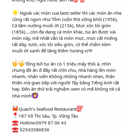
Ngoài các món cua best seller thì các món ăn nhẹ
cũng rất ngon như Tôm cuộn thịt xông khói (195k),
Cá tầm nướng muối ớt (215k), Mực xóc tỏi giòn
(185k)….còn đa dạng cá món khác, tui ăn được vài
món này, mê nhất vẫn là món mực, mực cắt miếng
rất dày, tươi, xóc tỏi siêu giòn, có thể chấm kèm
muối ớt xanh để tăng thêm hương vị🫶
Tổng bill tui ăn có 1 triệu mấy thôi à, nhìn
chung đồ ăn ở đây rất chỉn chu, nhà hàng lên món
nhanh, nhân viên không những nhanh nhẹn, thân
thiện mà giao tiếp với người Tây bằng Tiếng Anh rất
hay. Đến ăn thử trải nghiệm xem có mê không nè cả
nhà mình
Quach’s Seafood Restaurant
187 Võ Thị Sáu, Tp. Vũng Tàu
Hotline:0979 87 00 43
02543586838