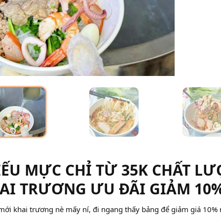
IẾU MỰC CHỈ TỪ 35K CHẤT L
AI TRƯƠNG ƯU ĐÃI GIẢM 10
ới khai trương nè mấy ní, đi ngang thấy bảng để giảm giá 10%