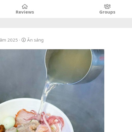
Reviews
Groups
C
năm 2025
Ăn sáng
a
t
e
g
o
r
y