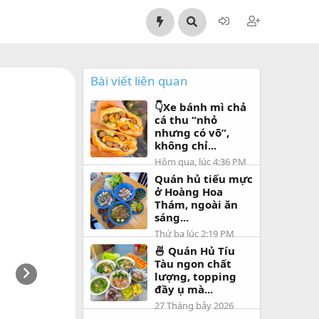
Bài viết liên quan
👇Xe bánh mì chả
cá thu “nhỏ
nhưng có võ”,
không chỉ...
Hôm qua, lúc 4:36 PM
Quán hủ tiếu mực
ở Hoàng Hoa
Thám, ngoài ăn
sáng...
Thứ ba lúc 2:19 PM
🍜 Quán Hủ Tíu
Tàu ngon chất
lượng, topping
đầy ụ mà...
27 Tháng bảy 2026