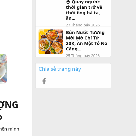
🍚 Quay ngược
thời gian trở về
thời ông bà ta,
ăn...
27 Tháng bảy 2026
Bún Nước Tương
Mới Mở Chỉ Từ
20K, Ăn Một Tô No
Căng...
25 Tháng bảy 2026
Chia sẻ trang này
Facebook
ƯỢNG
%
 nên mình