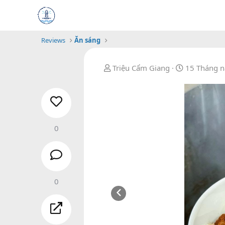
Reviews
Ăn sáng
B
N
Triệu Cẩm Giang
15 Tháng 
ắ
g
t
à
đ
y
ầ
b
u
ắ
0
t
đ
ầ
u
0