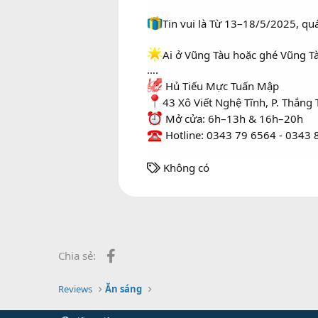
Tin vui là Từ 13–18/5/2025, 
Ai ở Vũng Tàu hoặc ghé Vũng Tà
….
Hủ Tiếu Mực Tuấn Mập
43 Xô Viết Nghệ Tĩnh, P. Thắng
Mở cửa: 6h–13h & 16h–20h
Hotline: 0343 79 6564 - 0343 
T
Không có
h
ẻ
Facebook
Chia sẻ:
Reviews
Ăn sáng