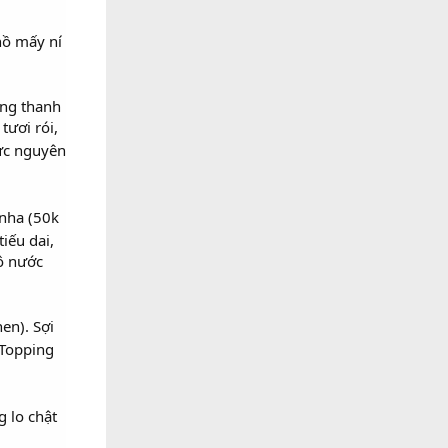
hồ mấy ní
ùng thanh
tươi rói,
ực nguyên
 nha (50k
iếu dai,
Tô nước
en). Sợi
Topping
 lo chật