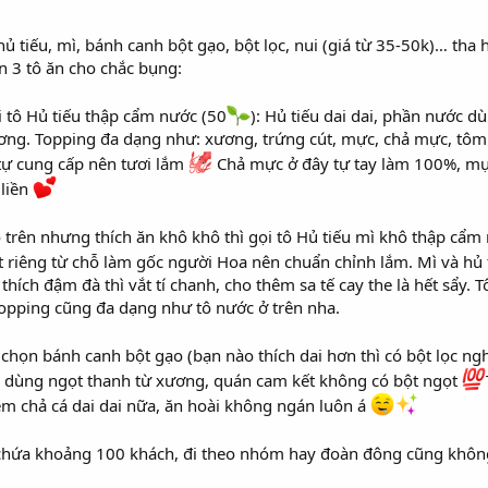
ủ tiếu, mì, bánh canh bột gạo, bột lọc, nui (giá từ 35-50k)… tha 
n 3 tô ăn cho chắc bụng:
i tô Hủ tiếu thập cẩm nước (50
): Hủ tiếu dai dai, phần nước d
ơng. Topping đa dạng như: xương, trứng cút, mực, chả mực, tôm 
 tự cung cấp nên tươi lắm
Chả mực ở đây tự tay làm 100%, m
 liền
trên nhưng thích ăn khô khô thì gọi tô Hủ tiếu mì khô thập cẩm
t riêng từ chỗ làm gốc người Hoa nên chuẩn chỉnh lắm. Mì và hủ t
hích đậm đà thì vắt tí chanh, cho thêm sa tế cay the là hết sẩy. 
topping cũng đa dạng như tô nước ở trên nha.
 chọn bánh canh bột gạo (bạn nào thích dai hơn thì có bột lọc ngh
 dùng ngọt thanh từ xương, quán cam kết không có bột ngọt
m chả cá dai dai nữa, ăn hoài không ngán luôn á
 chứa khoảng 100 khách, đi theo nhóm hay đoàn đông cũng không