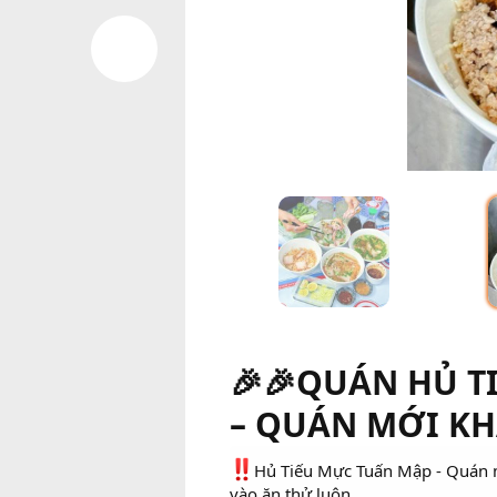
🎉🎉QUÁN HỦ T
– QUÁN MỚI KH
Hủ Tiếu Mực Tuấn Mập - Quán m
vào ăn thử luôn.