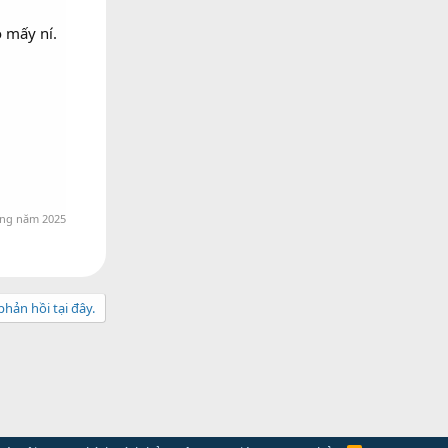
 mấy ní.
áng năm 2025
hản hồi tại đây.