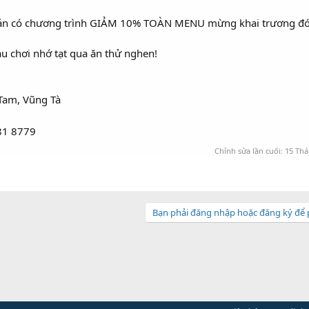
quán có chương trình GIẢM 10% TOÀN MENU mừng khai trương đó
u chơi nhớ tạt qua ăn thử nghen!
 Tam, Vũng Tà
81 8779
Chỉnh sửa lần cuối:
15 Th
Bạn phải đăng nhập hoặc đăng ký để p