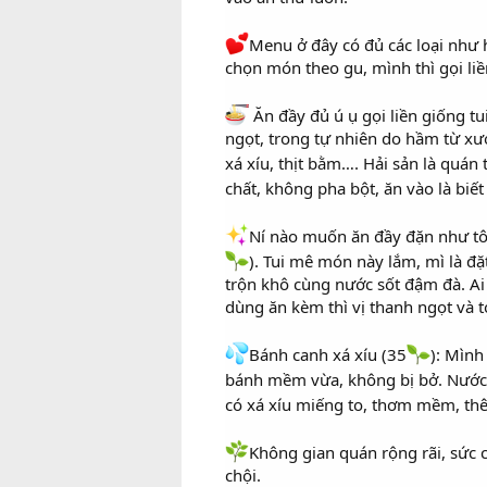
Menu ở đây có đủ các loại như h
chọn món theo gu, mình thì gọi liề
Ăn đầy đủ ú ụ gọi liền giống tu
ngọt, trong tự nhiên do hầm từ xư
xá xíu, thịt bằm…. Hải sản là quán
chất, không pha bột, ăn vào là biết
Ní nào muốn ăn đầy đặn như tô 
). Tui mê món này lắm, mì là đặ
trộn khô cùng nước sốt đậm đà. Ai t
dùng ăn kèm thì vị thanh ngọt và 
Bánh canh xá xíu (35
): Mình
bánh mềm vừa, không bị bở. Nước
có xá xíu miếng to, thơm mềm, thê
Không gian quán rộng rãi, sức
chội.