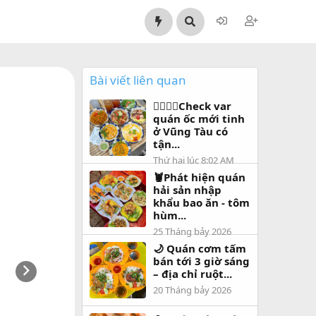
Bài viết liên quan
👇🏻👇🏻Check var
quán ốc mới tinh
ở Vũng Tàu có
tận...
Thứ hai lúc 8:02 AM
🦞Phát hiện quán
hải sản nhập
khẩu bao ăn - tôm
hùm...
25 Tháng bảy 2026
🌙 Quán cơm tấm
bán tới 3 giờ sáng
– địa chỉ ruột...
20 Tháng bảy 2026