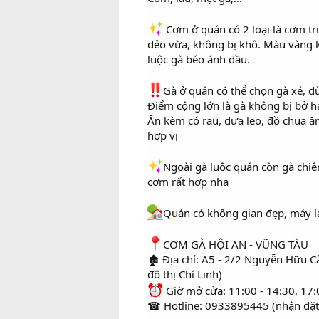
Cơm ở quán có 2 loại là cơm t
dẻo vừa, không bị khô. Màu vàng 
luộc gà béo ánh dầu.
Gà ở quán có thể chọn gà xé, đ
Điểm cộng lớn là gà không bị bở h
Ăn kèm có rau, dưa leo, đồ chua 
hợp vị
Ngoài gà luộc quán còn gà chiê
cơm rất hợp nha
Quán có không gian đẹp, máy lạ
CƠM GÀ HỘI AN - VŨNG TÀU
🏚 Địa chỉ: A5 - 2/2 Nguyễn Hữu 
đô thị Chí Linh)
Giờ mở cửa: 11:00 - 14:30, 17:
☎ Hotline: 0933895445 (nhận đặt b