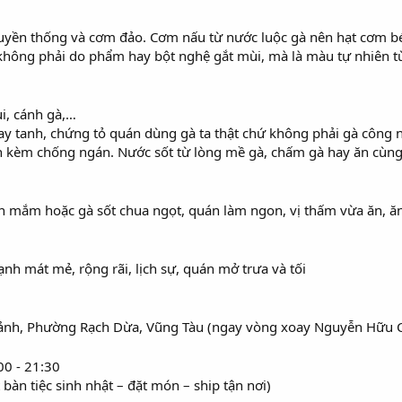
ruyền thống và cơm đảo. Cơm nấu từ nước luộc gà nên hạt cơm b
không phải do phẩm hay bột nghệ gắt mùi, mà là màu tự nhiên t
ùi, cánh gà,…
ay tanh, chứng tỏ quán dùng gà ta thật chứ không phải gà công 
ăn kèm chống ngán. Nước sốt từ lòng mề gà, chấm gà hay ăn cùng
n mắm hoặc gà sốt chua ngọt, quán làm ngon, vị thấm vừa ăn, ă
nh mát mẻ, rộng rãi, lịch sự, quán mở trưa và tối
Cảnh, Phường Rạch Dừa, Vũng Tàu (ngay vòng xoay Nguyễn Hữu 
00 - 21:30
àn tiệc sinh nhật – đặt món – ship tận nơi)