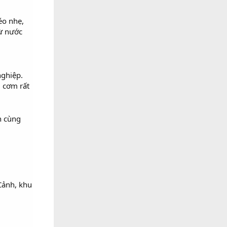
éo nhẹ,
ừ nước
nghiệp.
 cơm rất
n cùng
Cảnh, khu