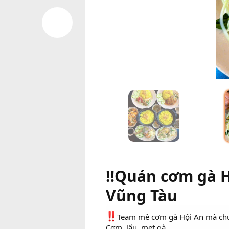
‼️Quán cơm gà 
Vũng Tàu
Team mê cơm gà Hội An mà chưa
Cơm, lẩu, mẹt gà,…