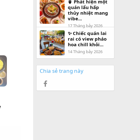
🏮 Phát hiện một
quán lẩu hấp
thủy nhiệt mang
vibe...
17 Tháng bảy 2026
✨ Chiếc quán lai
rai có view pháo
hoa chill khỏi...
14 Tháng bảy 2026
Chia sẻ trang này
Facebook
w