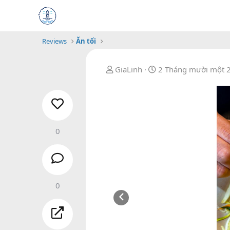
Reviews
Ăn tối
B
N
GiaLinh
2 Tháng mười một 
ắ
g
t
à
đ
y
ầ
b
u
ắ
0
t
đ
ầ
u
0