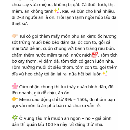
chua cay vừa miệng, không bị gắt. Cá đuối tươi, thịt
mềm, ăn không tanh
. Rau và bún cho khá nhiều,
đi 2–3 người ăn là ổn. Trời lạnh lạnh ngồi húp lẩu đã
thiệt sự.
Tui có gọi thêm mấy món phụ ăn kèm: ốc hương
sốt trứng muối béo béo đậm đà, ốc con to, gỏi cá
mai tươi dễ ăn, cuốn chung với bánh tráng rau bún,
chấm thêm nước mắm ta nói nhức nách
. Tôm tích
bơ cay thơm, vị đậm đà, tôm tích có gạch luôn nha.
Tôm nướng muối ớt siêu thơm, tôm con to, gọi thêm
dĩa vú heo cháy tỏi ăn lai rai nữa hết bài luôn
Cảm nhận chung thì tui thấy quán bình dân, đồ
lên nhanh, giá dễ chịu, ăn ổn.
Menu dao động chỉ từ 39k – 150k, đi nhóm bạn
gọi vài món là ăn phủ bàn mà chia ra vẫn rẻ.
Ở Vũng Tàu mà muốn ăn ngon – no – giá bình
dân thì quán lẩu 100 ka này rất đáng thử nha.