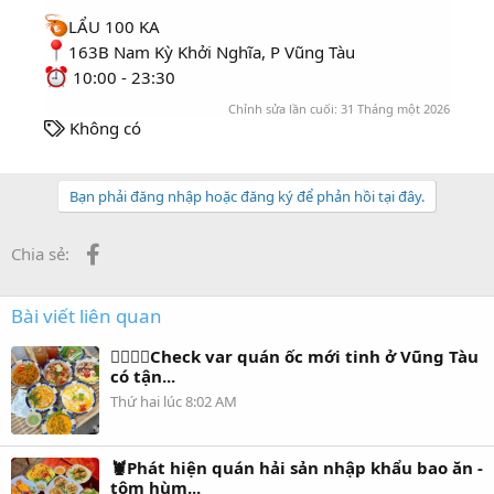
LẨU 100 KA
163B Nam Kỳ Khởi Nghĩa, P Vũng Tàu
10:00 - 23:30
Chỉnh sửa lần cuối:
31 Tháng một 2026
T
Không có
h
ẻ
Bạn phải đăng nhập hoặc đăng ký để phản hồi tại đây.
Facebook
Chia sẻ:
Bài viết liên quan
👇🏻👇🏻Check var quán ốc mới tinh ở Vũng Tàu
có tận...
Thứ hai lúc 8:02 AM
🦞Phát hiện quán hải sản nhập khẩu bao ăn -
tôm hùm...