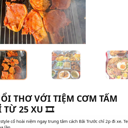
TUỔI THƠ VỚI TIỆM CƠM TẤM
TỪ 25 XU 🎞️
yle cổ hoài niệm ngay trung tâm cách Bãi Trước chỉ 2p đi xe. 
a lần