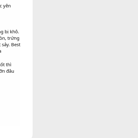
ác yên
g bị khô.
òn, trứng
 sảy. Best
a
ốt thì
iỡn đâu