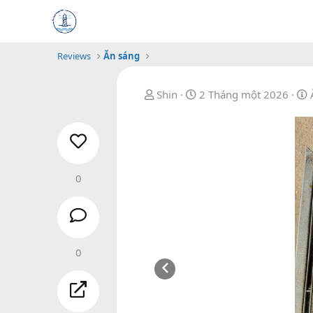
Reviews
Ăn sáng
B
N
Shin
2 Tháng một 2026
ắ
g
t
à
t
đ
y
ầ
b
u
ắ
0
t
đ
ầ
u
0