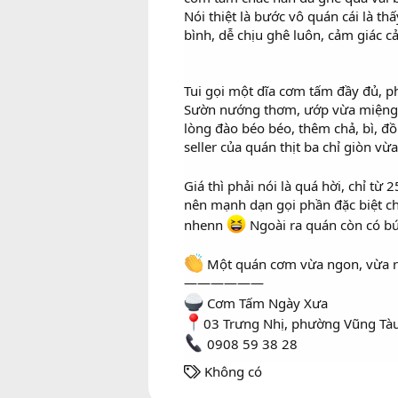
Nói thiệt là bước vô quán cái là t
bình, dễ chịu ghê luôn, cảm giác cả
Tui gọi một dĩa cơm tấm đầy đủ, ph
Sườn nướng thơm, ướp vừa miệng, c
lòng đào béo béo, thêm chả, bì, đ
seller của quán thịt ba chỉ giòn 
Giá thì phải nói là quá hời, chỉ t
nên mạnh dạn gọi phần đặc biệt ch
nhenn
Ngoài ra quán còn có b
Một quán cơm vừa ngon, vừa rẻ,
——————
Cơm Tấm Ngày Xưa
03 Trưng Nhị, phường Vũng Tà
0908 59 38 28
T
Không có
h