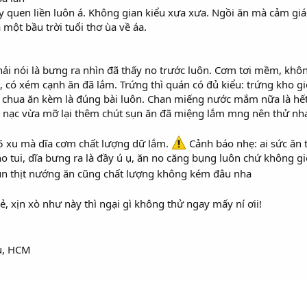
hấy quen liền luôn á. Không gian kiểu xưa xưa. Ngồi ăn mà cảm gi
 một bầu trời tuổi thơ ùa về áa.
ải nói là bưng ra nhìn đã thấy no trước luôn. Cơm tơi mềm, khôn
ó xém cạnh ăn đã lắm. Trứng thì quán có đủ kiểu: trứng kho gi
ồ chua ăn kèm là đúng bài luôn. Chan miếng nước mắm nữa là hết
vừa nạc vừa mỡ lại thêm chút sụn ăn đã miệng lắm mng nên thử nh
ừ 25 xu mà dĩa cơm chất lượng dữ lắm.
Cảnh báo nhẹ: ai sức ăn t
o tui, dĩa bưng ra là đầy ú ụ, ăn no căng bụng luôn chứ không g
ún thịt nướng ăn cũng chất lượng không kém đâu nha
 xịn xò như này thì ngại gì không thử ngay mấy ní ơii!
u, HCM