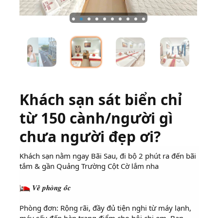
Khách sạn sát biển chỉ
từ 150 cành/người gì
chưa người đẹp ơi?
Khách sạn nằm ngay Bãi Sau, đi bộ 2 phút ra đến bãi
tắm & gần Quảng Trường Cột Cờ lắm nha
𝑽𝒆̂̀ 𝒑𝒉𝒐̀𝒏𝒈 𝒐̂́𝒄
Phòng đơn: Rộng rãi, đầy đủ tiện nghi từ máy lạnh,