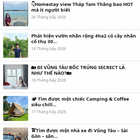
👇Homestay view Tháp Tam Thắng bao HOT
mà ít người biết
26 Tháng bảy 2026
Phát hiện vườn nhãn rộng 4ha2 có cây nhãn
cổ thụ 30...
18 Tháng bảy 2026
🏡 ĐI VŨNG TÀU BỐC TRÚNG SECRECT LÀ
NHƯ THẾ NÀO?🏡
18 Tháng bảy 2026
🏕️ Tìm được một chiếc Camping & Coffee
siêu chill...
17 Tháng bảy 2026
🚖Tìm được một nhà xe đi Vũng Tàu – Sài
Gòn – sân...