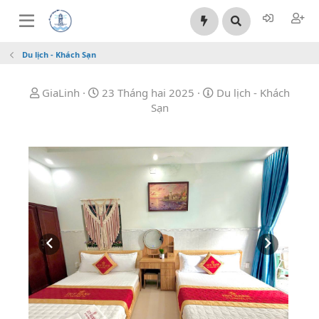
Du lịch - Khách Sạn
B
N
C
GiaLinh
23 Tháng hai 2025
Du lịch - Khách
ắ
g
a
Sạn
t
à
t
đ
y
e
ầ
b
g
u
ắ
o
t
r
đ
y
ầ
u