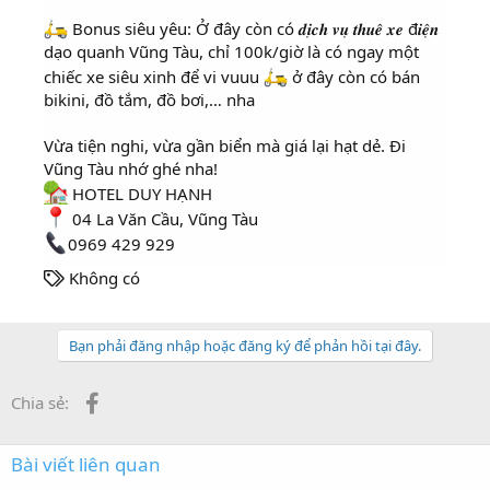
Bonus siêu yêu: Ở đây còn có 𝒅𝒊̣𝒄𝒉 𝒗𝒖̣ 𝒕𝒉𝒖𝒆̂ 𝒙𝒆 đ𝒊𝒆̣̂𝒏
dạo quanh Vũng Tàu, chỉ 100k/giờ là có ngay một
chiếc xe siêu xinh để vi vuuu
ở đây còn có bán
bikini, đồ tắm, đồ bơi,… nha
Vừa tiện nghi, vừa gần biển mà giá lại hạt dẻ. Đi
Vũng Tàu nhớ ghé nha!
HOTEL DUY HẠNH
04 La Văn Cầu, Vũng Tàu
0969 429 929
T
Không có
h
ẻ
Bạn phải đăng nhập hoặc đăng ký để phản hồi tại đây.
Facebook
Chia sẻ:
Bài viết liên quan