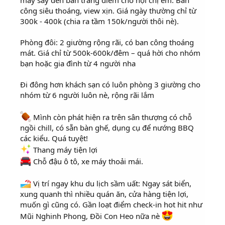
máy sấy đến bàn trang điểm cho hội chị em. Ban
công siêu thoáng, view xịn. Giá ngày thường chỉ từ
300k - 400k (chia ra tầm 150k/người thôi nè).
Phòng đôi: 2 giường rộng rãi, có ban công thoáng
mát. Giá chỉ từ 500k-600k/đêm – quá hời cho nhóm
bạn hoặc gia đình từ 4 người nha
Đi đông hơn khách sạn có luôn phòng 3 giường cho
nhóm từ 6 người luôn nè, rộng rãi lắm
Mình còn phát hiện ra trên sân thượng có chỗ
ngồi chill, có sẵn bàn ghế, dụng cụ để nướng BBQ
các kiểu. Quá tuyệt!
Thang máy tiện lợi
Chỗ đậu ô tô, xe máy thoải mái.
Vị trí ngay khu du lịch sầm uất: Ngay sát biển,
xung quanh thì nhiều quán ăn, cửa hàng tiện lợi,
muốn gì cũng có. Gần loạt điểm check-in hot hit như
Mũi Nghinh Phong, Đồi Con Heo nữa nè