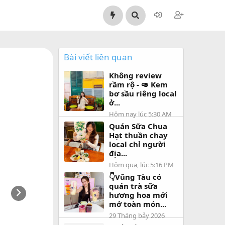
Bài viết liên quan
Không review
rầm rộ - 🥑 Kem
bơ sầu riêng local
ở...
Hôm nay lúc 5:30 AM
Quán Sữa Chua
Hạt thuần chay
local chỉ người
địa...
Hôm qua, lúc 5:16 PM
👇Vũng Tàu có
quán trà sữa
hương hoa mới
mở toàn món...
29 Tháng bảy 2026