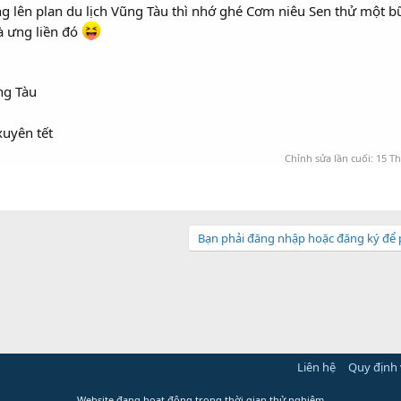
đang lên plan du lịch Vũng Tàu thì nhớ ghé Cơm niêu Sen thử một 
à ưng liền đó
ng Tàu
uyên tết
Chỉnh sửa lần cuối:
15 Th
Bạn phải đăng nhập hoặc đăng ký để p
Liên hệ
Quy định 
Website đang hoạt động trong thời gian thử nghiệm