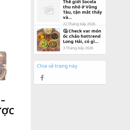
Thế giới Socola
thu nhỏ ở Vũng
Tàu, tận mắt thấy
và...
22 Tháng bảy 2026
🤔 Check var món
ốc chảo hottrend
Long Hải, có gì...
3 Tháng bảy 2026
Chia sẻ trang này
Facebook
 –
ƯỢC