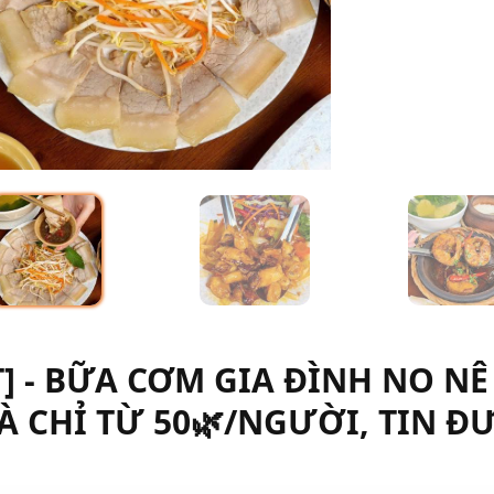
] - BỮA CƠM GIA ĐÌNH NO NÊ
 CHỈ TỪ 50🌿/NGƯỜI, TIN Đ