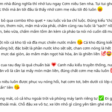
 nhà đúng nghĩa thì nhớ lưu ngay Cơm niêu Sen nha. Tụi tui gh
 thôi mà ăn tới đâu là thấy nhớ cơm mẹ nấu tới đó luôn
 bỏ qua combo Kho quẹt + rau luộc và ba chỉ luộc. Đúng kiểu “châ
ịn, thơm nức, mặn mà vừa phải, chấm cùng rau luộc là “sạch” nồ
m, béo vừa, chấm mắm tôm ăn kèm cà pháo ta nói nó cuốn dã 
một nồi cá kho tộ và đĩa mực chiên nước mắm
Cá kho đúng ki
không bở, đặc biệt là phần nước kho sệt sệt, chan cơm nóng là hết
 mực dai giòn, áo mắm mặn ngọt hài hòa, ăn là ghiền liền
cua rau đay là quá chuẩn bài
Canh nấu kiểu truyền thống, n
 ăn vô là cân lại mấy món mặn liền, đúng chất cơm mẹ nấu luôn
niêu luôn được phục vụ nóng hổi, hạt cơm tơi, bên dưới có lớp
uẩn” liền
ng mát, có cả khu ngoài trời và phòng máy lạnh riêng tư
Đi g
hoải mái. Chỗ đậu xe vô tư, xe lớn nhỏ gì cũng yên tâm ghé nh