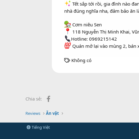
Tết sắp tới rồi, gia đình nào 
nhà đúng nghĩa nha, đảm bảo ăn l
Cơm niêu Sen
118 Nguyễn Thị Minh Khai, Vũ
Hotline: 0969215142
Quán mở lại vào mùng 2, bán x
T
Không có
h
ẻ
Facebook
Chia sẻ:
Reviews
Ăn vặt
Tiếng Việt