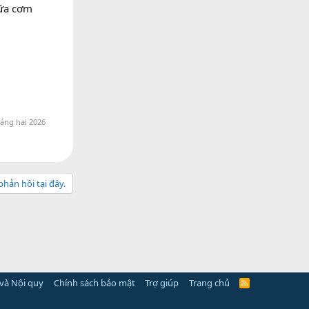
bữa cơm
áng hai 2026
hản hồi tại đây.
và Nội quy
Chính sách bảo mật
Trợ giúp
Trang chủ
R
S
S