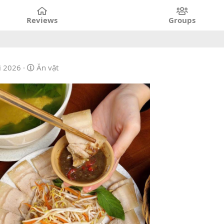
Reviews
Groups
C
i 2026
Ăn vặt
a
t
e
g
o
r
y