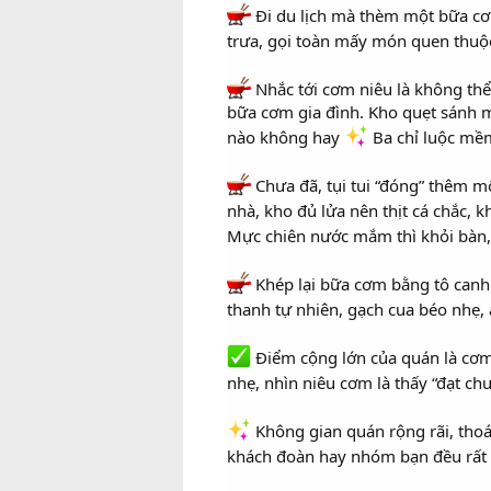
Đi du lịch mà thèm một bữa cơm
trưa, gọi toàn mấy món quen thuộc
Nhắc tới cơm niêu là không thể
bữa cơm gia đình. Kho quẹt sánh m
nào không hay
Ba chỉ luộc mề
Chưa đã, tụi tui “đóng” thêm 
nhà, kho đủ lửa nên thịt cá chắc, 
Mực chiên nước mắm thì khỏi bàn,
Khép lại bữa cơm bằng tô canh 
thanh tự nhiên, gạch cua béo nhẹ,
Điểm cộng lớn của quán là cơm 
nhẹ, nhìn niêu cơm là thấy “đạt ch
Không gian quán rộng rãi, thoá
khách đoàn hay nhóm bạn đều rất t