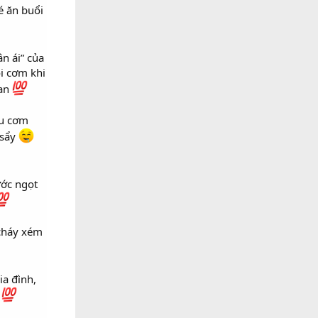
é ăn buổi
n ái” của
i cơm khi
man
ểu cơm
 sẩy
ước ngọt
 cháy xém
ia đình,
a